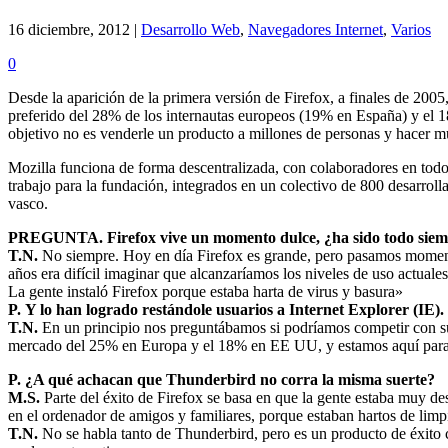
16 diciembre, 2012 |
Desarrollo Web
,
Navegadores Internet
,
Varios
0
Desde la aparición de la primera versión de Firefox, a finales de 200
preferido del 28% de los internautas europeos (19% en España) y el 1
objetivo no es venderle un producto a millones de personas y hacer mu
Mozilla funciona de forma descentralizada, con colaboradores en tod
trabajo para la fundación, integrados en un colectivo de 800 desarroll
vasco.
PREGUNTA.
Firefox vive un momento dulce, ¿ha sido todo siem
T.N.
No siempre. Hoy en día Firefox es grande, pero pasamos momentos 
años era difícil imaginar que alcanzaríamos los niveles de uso actuales
La gente instaló Firefox porque estaba harta de virus y basura»
P.
Y lo han logrado restándole usuarios a Internet Explorer (IE).
T.N.
En un principio nos preguntábamos si podríamos competir con su
mercado del 25% en Europa y el 18% en EE UU, y estamos aquí para 
P. ¿A qué achacan que Thunderbird no corra la misma suerte?
M.S.
Parte del éxito de Firefox se basa en que la gente estaba muy de
en el ordenador de amigos y familiares, porque estaban hartos de limp
T.N.
No se habla tanto de Thunderbird, pero es un producto de éxito co