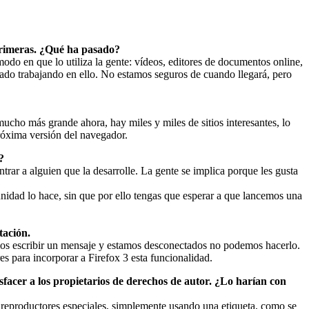
primeras. ¿Qué ha pasado?
odo en que lo utiliza la gente: vídeos, editores de documentos online,
ado trabajando en ello. No estamos seguros de cuando llegará, pero
mucho más grande ahora, hay miles y miles de sitios interesantes, lo
próxima versión del navegador.
?
rar a alguien que la desarrolle. La gente se implica porque les gusta
unidad lo hace, sin que por ello tengas que esperar a que lancemos una
tación.
mos escribir un mensaje y estamos desconectados no podemos hacerlo.
 para incorporar a Firefox 3 esta funcionalidad.
sfacer a los propietarios de derechos de autor. ¿Lo harían con
 reproductores especiales, simplemente usando una etiqueta, como se