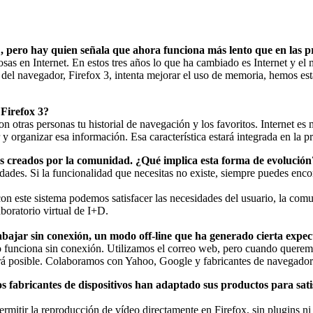
, pero hay quien señala que ahora funciona más lento que en las 
 en Internet. En estos tres años lo que ha cambiado es Internet y el m
el navegador, Firefox 3, intenta mejorar el uso de memoria, hemos est
 Firefox 3?
 otras personas tu historial de navegación y los favoritos. Internet es 
y organizar esa información. Esa característica estará integrada en la 
 creados por la comunidad. ¿Qué implica esta forma de evolución
des. Si la funcionalidad que necesitas no existe, siempre puedes encont
con este sistema podemos satisfacer las necesidades del usuario, la com
oratorio virtual de I+D.
rabajar sin conexión, un modo off-line que ha generado cierta expec
o funciona sin conexión. Utilizamos el correo web, pero cuando quere
á posible. Colaboramos con Yahoo, Google y fabricantes de navegadores
s fabricantes de dispositivos han adaptado sus productos para sati
itir la reproducción de vídeo directamente en Firefox, sin plugins ni