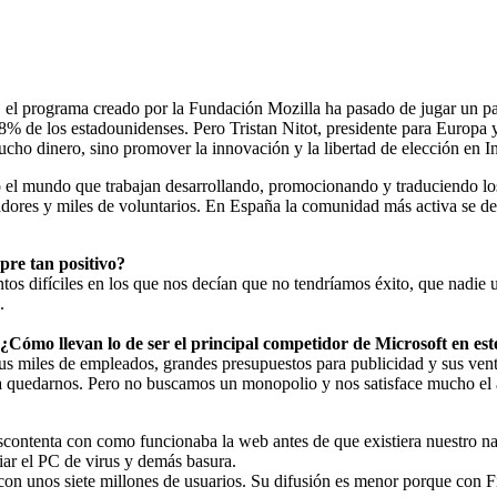
5, el programa creado por la Fundación Mozilla ha pasado de jugar un p
8% de los estadounidenses. Pero Tristan Nitot, presidente para Europa y
cho dinero, sino promover la innovación y la libertad de elección en In
o el mundo que trabajan desarrollando, promocionando y traduciendo l
adores y miles de voluntarios. En España la comunidad más activa se dedi
pre tan positivo?
difíciles en los que nos decían que no tendríamos éxito, que nadie util
.
 ¿Cómo llevan lo de ser el principal competidor de Microsoft en e
s miles de empleados, grandes presupuestos para publicidad y sus vent
quedarnos. Pero no buscamos un monopolio y nos satisface mucho el a
scontenta con como funcionaba la web antes de que existiera nuestro nav
iar el PC de virus y demás basura.
n unos siete millones de usuarios. Su difusión es menor porque con Firef