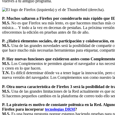
vuelves a tu antiguo programa.
P.
Muchos saltaron a Firefox por considerarlo más rápido que IE
M.S.
No es que Firefox sea más lento, es que hacemos muchas más cosas
música… Y todo a la vez en decenas de pestañas. La próxima versión d
ofreceremos la edición en pruebas antes de fin de año.
P. ¿Habrá elementos sociales, de participación y colaboración, en
M.S.
Una de las grandes novedades será la posibilidad de compartir con
que hace mucho más necesarias herramientas para etiquetar, compartir 
P. Hay nuevas funciones que existieron antes como Complementos
M.S.
Los Complementos te permiten ajustar el navegador a tus necesida
y creen en lo que hacen.
T.N.
Es difícil determinar dónde va a tener lugar la innovación, pero 
nueva versión del navegador. Los Complementos son como nuestro lab
P. Otra nueva característica de Firefox 3 será la posibilidad de t
M.S.
Una de las grandes limitaciones de la Red actualmente es que n
Si hacemos pequeños cambios en la plataforma de correo todo ello ser
P.
La piratería es motivo de constante polémica en la Red. Alguno
Firefox para incorporar
tecnologías DRM
?
M.S.
Es una buena pregunta porque estamos haciendo pruebas para perm