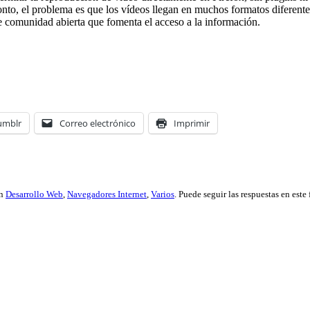
onto, el problema es que los vídeos llegan en muchos formatos diferent
de comunidad abierta que fomenta el acceso a la información.
umblr
Correo electrónico
Imprimir
en
Desarrollo Web
,
Navegadores Internet
,
Varios
. Puede seguir las respuestas en este