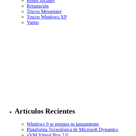
Redes sociales
Reparación
Trucos Messenger
Trucos Windows XP
Varios
Artículos Recientes
Windows 9 se prepara su lanzamiento
Plataforma Tecnológica de Microsoft Dynamics
xVM Virtual Box 2.0