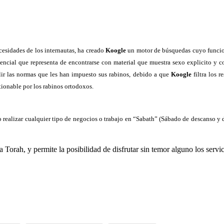
esidades de los internautas, ha creado
Koogle
un motor de búsquedas cuyo funciona
encial que representa de encontrarse con material que muestra sexo explicito y c
ir las normas que les han impuesto sus rabinos, debido a que
Koogle
filtra los 
tionable por los rabinos ortodoxos.
realizar cualquier tipo de negocios o trabajo en “Sabath” (Sábado de descanso y d
rah, y permite la posibilidad de disfrutar sin temor alguno los servici