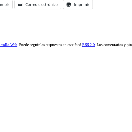
umblr
Correo electrónico
Imprimir
rrollo Web
. Puede seguir las respuestas en este feed
RSS 2.0
. Los comentarios y pi