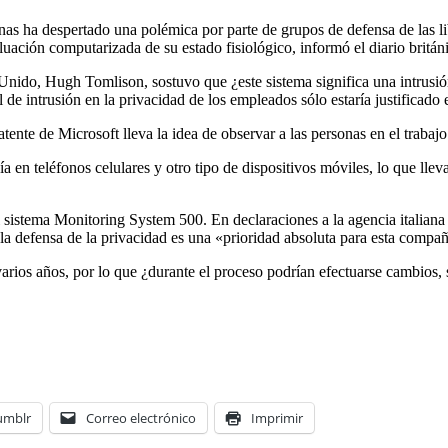
onas ha despertado una polémica por parte de grupos de defensa de las li
luación computarizada de su estado fisiológico, informó el diario britán
Unido, Hugh Tomlison, sostuvo que ¿este sistema significa una intrusió
 de intrusión en la privacidad de los empleados sólo estaría justificado
patente de Microsoft lleva la idea de observar a las personas en el trabaj
ía en teléfonos celulares y otro tipo de dispositivos móviles, lo que llev
 sistema Monitoring System 500. En declaraciones a la agencia italiana 
 la defensa de la privacidad es una «prioridad absoluta para esta compañ
 varios años, por lo que ¿durante el proceso podrían efectuarse cambios, s
umblr
Correo electrónico
Imprimir