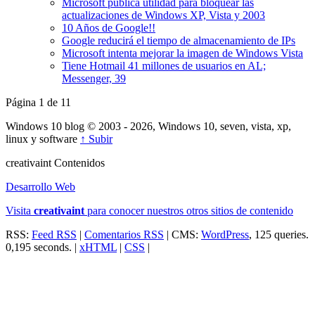
Microsoft publica utilidad para bloquear las
actualizaciones de Windows XP, Vista y 2003
10 Años de Google!!
Google reducirá el tiempo de almacenamiento de IPs
Microsoft intenta mejorar la imagen de Windows Vista
Tiene Hotmail 41 millones de usuarios en AL;
Messenger, 39
Página 1 de 1
1
Windows 10 blog © 2003 - 2026, Windows 10, seven, vista, xp,
linux y software
↑ Subir
creativa
int
Contenidos
Desarrollo Web
Visita
creativa
int
para conocer nuestros otros sitios de contenido
RSS:
Feed RSS
|
Comentarios RSS
| CMS:
WordPress
, 125 queries.
0,195 seconds. |
xHTML
|
CSS
|