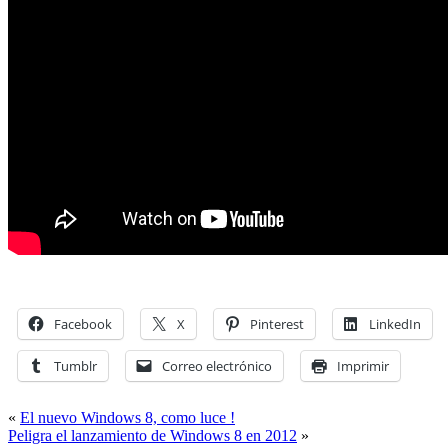
Facebook
X
Pinterest
LinkedIn
Tumblr
Correo electrónico
Imprimir
«
El nuevo Windows 8, como luce !
Peligra el lanzamiento de Windows 8 en 2012
»