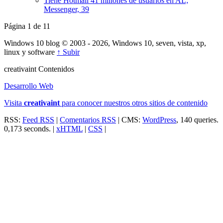
Tiene Hotmail 41 millones de usuarios en AL;
Messenger, 39
Página 1 de 1
1
Windows 10 blog © 2003 - 2026, Windows 10, seven, vista, xp,
linux y software
↑ Subir
creativa
int
Contenidos
Desarrollo Web
Visita
creativa
int
para conocer nuestros otros sitios de contenido
RSS:
Feed RSS
|
Comentarios RSS
| CMS:
WordPress
, 140 queries.
0,173 seconds. |
xHTML
|
CSS
|