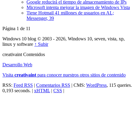
Google reducirá el tiempo de almacenamiento de IPs
Microsoft intenta mejorar la imagen de Windows Vista
Tiene Hotmail 41 millones de usuarios en AL;
Messenger, 39
Página 1 de 1
1
Windows 10 blog © 2003 - 2026, Windows 10, seven, vista, xp,
linux y software
↑ Subir
creativa
int
Contenidos
Desarrollo Web
Visita
creativa
int
para conocer nuestros otros sitios de contenido
RSS:
Feed RSS
|
Comentarios RSS
| CMS:
WordPress
, 115 queries.
0,193 seconds. |
xHTML
|
CSS
|