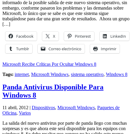
informado de la posible salida de este nuevo sistema operativo, sin
embargo, conforme pasaron los problemas y las demandas sobre
Microsoft, lo único que se sabe es que este sistema sigue
trabajándose para dar una gran serie de resultados. Ahora un grupo
[…]
Facebook
X
Pinterest
LinkedIn
Tumblr
Correo electrónico
Imprimir
Microsoft Recibe Críticas Por Ocultar Windows 8
Tags:
internet
,
Microsoft Windows
,
sistema operativo
,
Windows 8
Panda Antivirus Disponible Para
Windows 8
11 abril, 2012 |
Dispositivos
,
Microsoft Windows
,
Paquetes de
Oficina
,
Varios
La salida del nuevo antivirus por parte de panda llego con muchas
sorpresas y es que ahora este será disponible para los equipos con
windows 8. Se debe resaltar que aunque no ha salido este nuevo