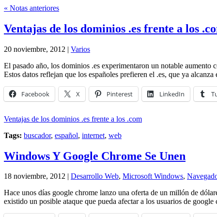
« Notas anteriores
Ventajas de los dominios .es frente a los .c
20 noviembre, 2012 |
Varios
El pasado año, los dominios .es experimentaron un notable aumento co
Estos datos reflejan que los españoles prefieren el .es, que ya alcan
Facebook
X
Pinterest
LinkedIn
T
Ventajas de los dominios .es frente a los .com
Tags:
buscador
,
español
,
internet
,
web
Windows Y Google Chrome Se Unen
18 noviembre, 2012 |
Desarrollo Web
,
Microsoft Windows
,
Navegador
Hace unos días google chrome lanzo una oferta de un millón de dólar
existido un posible ataque que pueda afectar a los usuarios de goog