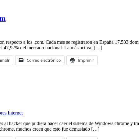
om
n respecto a los .com. Cada mes se registraron en España 17.533 dominio
za el 47,92% del mercado nacional. La más activa, […]
umblr
Correo electrónico
Imprimir
es Internet
es al hacker que pudiera hacer caer el sistema de Windows chrome y tr
le chrome, muchos creen que esto fue demasiado […]