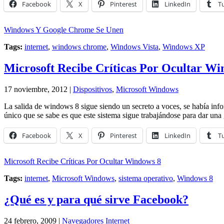
Facebook
X
Pinterest
LinkedIn
T
Windows Y Google Chrome Se Unen
Tags:
internet
,
windows chrome
,
Windows Vista
,
Windows XP
Microsoft Recibe Críticas Por Ocultar Wi
17 noviembre, 2012 |
Dispositivos
,
Microsoft Windows
La salida de windows 8 sigue siendo un secreto a voces, se había inf
único que se sabe es que este sistema sigue trabajándose para dar un
Facebook
X
Pinterest
LinkedIn
T
Microsoft Recibe Críticas Por Ocultar Windows 8
Tags:
internet
,
Microsoft Windows
,
sistema operativo
,
Windows 8
¿Qué es y para qué sirve Facebook?
24 febrero, 2009 |
Navegadores Internet