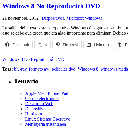
Windows 8 No Reproducirá DVD
21 noviembre, 2012 |
Dispositivos
,
Microsoft Windows
La salida del nuevo sistema operativo Windows 8, sigue causando nov
esto se debe que creen que era algo importante para eliminar. Debido
Facebook
X
Pinterest
LinkedIn
T
Windows 8 No Reproducirá DVD
Tags:
blu-ray
,
formato avi
,
películas dvd
,
Windows 8
,
windows media
Temario
Apple Mac iPhone iPad
Correo electrónico
Desarrollo Web
Dispositivos
Hardware
Linux Sistema Operativo
Mensajeria instantanea