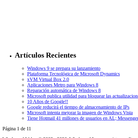
Artículos Recientes
Windows 9 se prepara su lanzamiento
Plataforma Tecnológica de Microsoft Dynamics
xVM Virtual Box 2.0
Aplicaciones Metro para Windows 8
Reparación automática de Windows 8
Microsoft publica utilidad para bloquear las actualizac
10 Años de Google!!
Google reducirá el tiempo de almacenamiento de IPs
Microsoft intenta mejorar la imagen de Windows Vista
Tiene Hotmail 41 millones de usuarios en AL; Messenger
Página 1 de 1
1