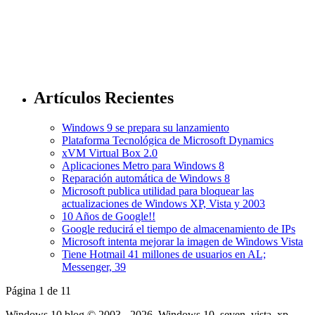
Artículos Recientes
Windows 9 se prepara su lanzamiento
Plataforma Tecnológica de Microsoft Dynamics
xVM Virtual Box 2.0
Aplicaciones Metro para Windows 8
Reparación automática de Windows 8
Microsoft publica utilidad para bloquear las
actualizaciones de Windows XP, Vista y 2003
10 Años de Google!!
Google reducirá el tiempo de almacenamiento de IPs
Microsoft intenta mejorar la imagen de Windows Vista
Tiene Hotmail 41 millones de usuarios en AL;
Messenger, 39
Página 1 de 1
1
Windows 10 blog © 2003 - 2026, Windows 10, seven, vista, xp,