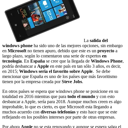
La
salida del
windows phone
ha sido uno de las mejores opciones, sin embargo
en
Microsoft
no tienen apuro, debido que este es un
proyecto
a
largo plazo, según lo comentaron una serie de expertos
en
tecnología
. En
España
se cree que la llegada de
Windows Phone
,
podría desbancar a
Apple
en este país en tan sólo 3 años, es decir,
en 2015;
Windows seria el favorito sobre Apple
. Se debe
mencionar que España es uno de los países que más favoritismo
tienen por la empresa creada por
Steve Jobs
.
En otros países se espera que windows phone se posicione en su
totalidad en 2016 mientras que para
todo el mundo
y con esto
desbancar a Apple, sería para 2018. Aunque muchos creen es algo
improbable, lo que es cierto,
es que Microsoft esta llegando a
muchos acuerdo con
diversas telefonías
y esto hace que se este
reflejando en los posibles intereses por parte de otras empresas.
Por ahora
Apple
no se esta renovando y aunque se espera salga el