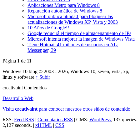
Aplicaciones Metro para Windows 8
Reparación automática de Windows 8
Microsoft publica utilidad para bloquear las
actualizaciones de Windows XP, Vista y 2003
10 Años de Google!!
Google reducirá el tiempo de almacenamiento de IPs
Microsoft intenta mejorar la imagen de Windows Vista
Tiene Hotmail 41 millones de usuarios en AL;
Messenger, 39
Página 1 de 1
1
Windows 10 blog © 2003 - 2026, Windows 10, seven, vista, xp,
linux y software
↑ Subir
creativa
int
Contenidos
Desarrollo Web
Visita
creativa
int
para conocer nuestros otros sitios de contenido
RSS:
Feed RSS
|
Comentarios RSS
| CMS:
WordPress
, 137 queries.
2,127 seconds. |
xHTML
|
CSS
|