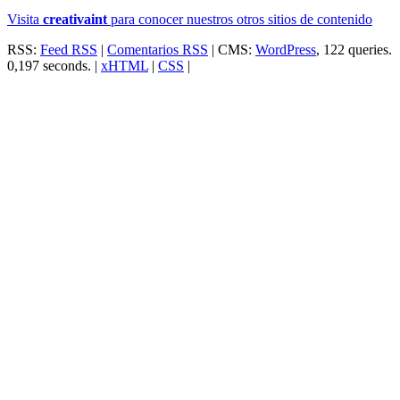
Visita
creativa
int
para conocer nuestros otros sitios de contenido
RSS:
Feed RSS
|
Comentarios RSS
| CMS:
WordPress
, 122 queries.
0,197 seconds. |
xHTML
|
CSS
|