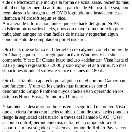
elde de Microsoft que incluye la forma de acualizarse, haciendo mas
dificil cualquier medida anti-pirata para los de Microsoft. O sea, han
reemplazado la imagen en el DVD logrando una instalacion casi
identica a Microsoft segun se dice.
A manera de informacion, antes que este hack del grupo NoPE
existieron otros varios hacks, unos con mayor o menor exito pero
trabajaban aunque no eran faciles de instalar y requerian algun
conocimiento de computacion por el usuario.
Otro hack que se lanzo en Internet lo creo alguien con el nombre de
Dr Chang , que se las arreglo para activar Windows Vista sin
comprarlo. Y este Dr Chang logro incluso «adelantar» Vista hasta el
2016 y luego regresarlo al 2006 y solo expiro el anti-virus. No mas
situaciones donde el software vence despues de 180 dias.
Otro hack tambien aparecio por alguien con el nombre Gamerman
que funciona. Y uno de los cracks mas famosos es por el
denominado Grupo Pantheon cuyos cracks estan operando en los
sistemas Home Basic, Premium y Ultimate.
Y tambien se descubrieron huecos en la seguridad del nuevo Vista
que en cierta forma eran hacks tambien. Uno de esos hacks pone en
riesgo la seguridad del usuario a traves del llamado UAC ( User
account control) permitiendo asi, entrar el la computadora del
usuario. Un investigador de sistemas, nombrado Robert Paveza con