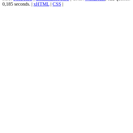
0,185 seconds. |
xHTML
|
CSS
|