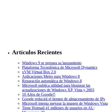
Artículos Recientes
Windows 9 se prepara su lanzamiento
Plataforma Tecnológica de Microsoft Dynamics
xVM Virtual Box 2.0
Aplicaciones Metro para Windows 8
Reparación automática de Windows 8
Microsoft publica utilidad para bloquear las
actualizaciones de Windows XP, Vista y 2003
10 Años de Google!!
Google reducirá el tiempo de almacenamiento de IPs
Microsoft intenta mejorar la imagen de Windows Vista
Tiene Hotmail 41 millones de usuarios en AL;