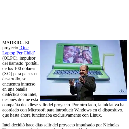
del
proyecto,
Windows
entra
MADRID
.- El
proyecto
‘One
Laptop Per Child’
(OLPC), impulsor
del llamado ‘portátil
de los 100 dólares’
(XO) para países en
desarrollo, se
encuentra inmerso
en una batalla
dialéctica con Intel,
después de que esta
compañía decidiese salir del proyecto. Por otro lado, la iniciativa ha
acordado con Microsoft para introducir Windows en el dispositivo,
que hasta ahora funcionaba exclusivamente con Linux.
Intel decidió hace días salir del proyecto impulsado por Nicholas