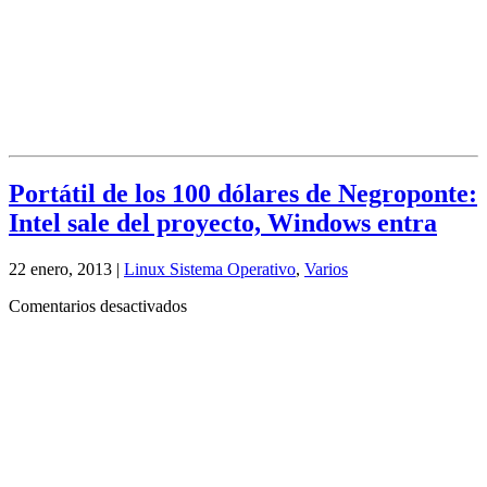
Portátil de los 100 dólares de Negroponte:
Intel sale del proyecto, Windows entra
22 enero, 2013 |
Linux Sistema Operativo
,
Varios
en
Comentarios desactivados
Portátil
de
los
100
dólares
de
Negroponte:
Intel
sale