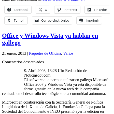
Facebook
X
Pinterest
LinkedIn
Tumblr
Correo electrónico
Imprimir
Office y Windows Vista ya hablan en
gallego
21 enero, 2013 |
Paquetes de Oficina
,
Varios
en
Comentarios desactivados
Office
9. Abril 2008, 13:28 Uhr Redacción de
y
Noticiasdot.com
Windows
El software que permite utilizar en gallego Microsoft
Vista
Office 2007 y Windows Vista ya está disponible de
ya
forma gratuita en la nueva web de la compañía
hablan
centrada en el desarrollo tecnológico de la comunidad autónoma.
en
gallego
Microsoft en colaboración con la Secretaría General de Política
Lingüística de la Xunta de Galicia, la Fundación Gallega para la
Sociedad del Conocimiento e INEO presentó ayer la edición en