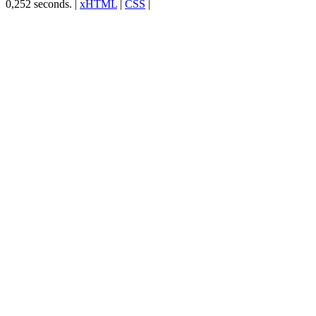
0,252 seconds. |
xHTML
|
CSS
|