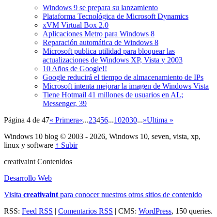
Windows 9 se prepara su lanzamiento
Plataforma Tecnológica de Microsoft Dynamics
xVM Virtual Box 2.0
Aplicaciones Metro para Windows 8
Reparación automática de Windows 8
Microsoft publica utilidad para bloquear las
actualizaciones de Windows XP, Vista y 2003
10 Años de Google!!
Google reducirá el tiempo de almacenamiento de IPs
Microsoft intenta mejorar la imagen de Windows Vista
Tiene Hotmail 41 millones de usuarios en AL;
Messenger, 39
Página 4 de 47
« Primera
«
...
2
3
4
5
6
...
10
20
30
...
»
Ultima »
Windows 10 blog © 2003 - 2026, Windows 10, seven, vista, xp,
linux y software
↑ Subir
creativa
int
Contenidos
Desarrollo Web
Visita
creativa
int
para conocer nuestros otros sitios de contenido
RSS:
Feed RSS
|
Comentarios RSS
| CMS:
WordPress
, 150 queries.