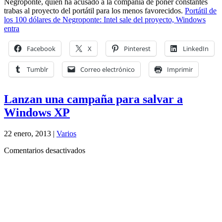
Negroponte, quien ha acusado a la compañía de poner constantes
trabas al proyecto del portátil para los menos favorecidos.
Portátil de
los 100 dólares de Negroponte: Intel sale del proyecto, Windows
entra
Facebook
X
Pinterest
LinkedIn
Tumblr
Correo electrónico
Imprimir
Lanzan una campaña para salvar a
Windows XP
22 enero, 2013 |
Varios
en
Comentarios desactivados
Lanzan
una
campaña
para
salvar
a
Windows
XP