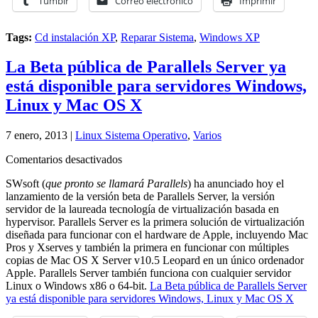
Tumblr
Correo electrónico
Imprimir
Tags:
Cd instalación XP
,
Reparar Sistema
,
Windows XP
La Beta pública de Parallels Server ya
está disponible para servidores Windows,
Linux y Mac OS X
7 enero, 2013 |
Linux Sistema Operativo
,
Varios
en
Comentarios desactivados
La
SWsoft (
que pronto se llamará Parallels
) ha anunciado hoy el
Beta
lanzamiento de la versión beta de Parallels Server, la versión
pública
servidor de la laureada tecnología de virtualización basada en
de
hypervisor. Parallels Server es la primera solución de virtualización
Parallels
diseñada para funcionar con el hardware de Apple, incluyendo Mac
Server
Pros y Xserves y también la primera en funcionar con múltiples
ya
copias de Mac OS X Server v10.5 Leopard en un único ordenador
está
Apple. Parallels Server también funciona con cualquier servidor
disponible
Linux o Windows x86 o 64-bit.
La Beta pública de Parallels Server
para
ya está disponible para servidores Windows, Linux y Mac OS X
servidores
Windows,