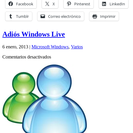
Linux
Facebook
X
Pinterest
LinkedIn
y
Mac
Tumblr
Correo electrónico
Imprimir
OS
X
Adiós Windows Live
6 enero, 2013 |
Microsoft Windows
,
Varios
en
Comentarios desactivados
Adiós
Windows
Live