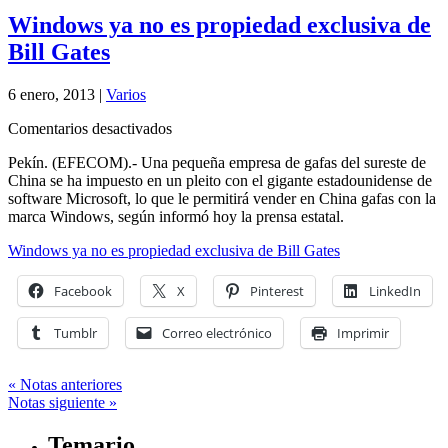
Windows ya no es propiedad exclusiva de
Bill Gates
6 enero, 2013 |
Varios
en
Comentarios desactivados
Windows
Pekín. (EFECOM).- Una pequeña empresa de gafas del sureste de
ya
China se ha impuesto en un pleito con el gigante estadounidense de
no
software Microsoft, lo que le permitirá vender en China gafas con la
es
marca Windows, según informó hoy la prensa estatal.
propiedad
exclusiva
Windows ya no es propiedad exclusiva de Bill Gates
de
Bill
Gates
Facebook
X
Pinterest
LinkedIn
Tumblr
Correo electrónico
Imprimir
« Notas anteriores
Notas siguiente »
Temario