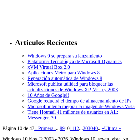
Artículos Recientes
Windows 9 se prepara su lanzamiento
Plataforma Tecnológica de Microsoft Dynamics
xVM Virtual Box 2.0
Aplicaciones Metro para Windows 8
Reparación automática de Windows 8
Microsoft publica utilidad para bloquear las
actualizaciones de Windows XP, Vista y 2003
10 Años de Google!!
Google reducirá el tiempo de almacenamiento de IPs
Microsoft intenta mejorar la imagen de Windows Vista
Tiene Hotmail 41 millones de usuarios en AL;
Messenger, 39
Página 10 de 47
« Primera
«
...
8
9
10
11
12
...
20
30
40
...
»
Ultima »
Windows 10 blog © 2003 - 2026, Windows 10, seven, vista, xp,