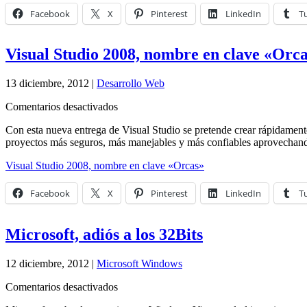
Facebook
X
Pinterest
LinkedIn
T
Visual Studio 2008, nombre en clave «Orc
13 diciembre, 2012 |
Desarrollo Web
en
Comentarios desactivados
Visual
Con esta nueva entrega de Visual Studio se pretende crear rápidamente
Studio
proyectos más seguros, más manejables y más confiables aprovechand
2008,
nombre
Visual Studio 2008, nombre en clave «Orcas»
en
clave
«Orcas»
Facebook
X
Pinterest
LinkedIn
T
Microsoft, adiós a los 32Bits
12 diciembre, 2012 |
Microsoft Windows
en
Comentarios desactivados
Microsoft,