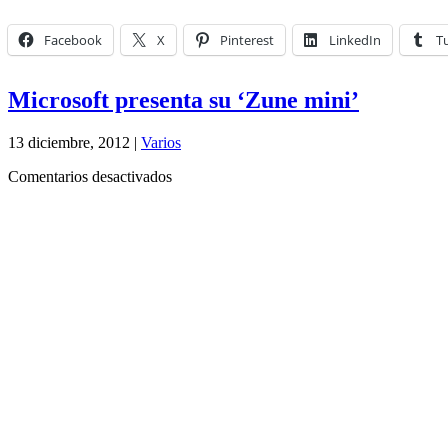
Facebook
X
Pinterest
LinkedIn
T
Microsoft presenta su ‘Zune mini’
13 diciembre, 2012 |
Varios
en
Comentarios desactivados
Microsoft
presenta
su
‘Zune
mini’