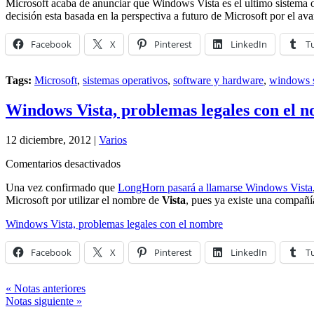
Microsoft acaba de anunciar que Windows Vista es el ultimo sistema o
adiós
decisión esta basada en la perspectiva a futuro de Microsoft por el av
a
los
32Bits
Facebook
X
Pinterest
LinkedIn
T
Tags:
Microsoft
,
sistemas operativos
,
software y hardware
,
windows 
Windows Vista, problemas legales con el 
12 diciembre, 2012 |
Varios
en
Comentarios desactivados
Windows
Una vez confirmado que
LongHorn pasará a llamarse Windows Vista
Vista,
Microsoft por utilizar el nombre de
Vista
, pues ya existe una compañí
problemas
legales
Windows Vista, problemas legales con el nombre
con
el
nombre
Facebook
X
Pinterest
LinkedIn
T
« Notas anteriores
Notas siguiente »