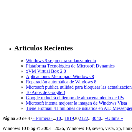
Artículos Recientes
Windows 9 se prepara su lanzamiento
Plataforma Tecnológica de Microsoft Dynamics
xVM Virtual Box 2.0
Aplicaciones Metro para Windows 8
Reparación automática de Windows 8
Microsoft publica utilidad para bloquear las actualizac
10 Años de Google!!
Google reducirá el tiempo de almacenamiento de IPs
Microsoft intenta mejorar la imagen de Windows Vista
Tiene Hotmail 41 millones de usuarios en AL; Messenger
Página 20 de 47
« Primera
«
...
10
...
18
19
20
21
22
...
30
40
...
»
Ultima »
Windows 10 blog © 2003 - 2026, Windows 10, seven, vista, xp, linux