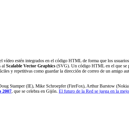
el vídeo estén integrados en el código HTML de forma que los usuario
s al
Scalable Vector Graphics
(SVG). Un código HTML en el que se 
fáciles y repetitivas como guardar la dirección de correo de un amigo a
 Doug Stamper (IE), Mike Schroepfer (FireFox), Arthur Barstow (Nokia
 2007
, que se celebra en Gijón.
El futuro de la Red se juega en la m