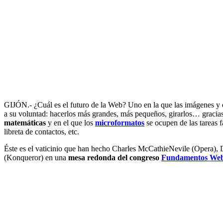
se
juega
en
la
mejora
del
código
HTML
GIJÓN.- ¿Cuál es el futuro de la Web? Uno en la que las imágenes y 
a su voluntad: hacerlos más grandes, más pequeños, girarlos… gracia
matemáticas
y en el que los
microformatos
se ocupen de las tareas 
libreta de contactos, etc.
Éste es el vaticinio que han hecho Charles McCathieNevile (Opera),
(Konqueror) en una
mesa redonda del congreso
Fundamentos Web