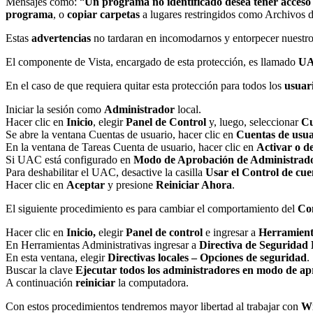
Mensajes como: “
Un programa no identificado desea tener acceso 
programa
, o
copiar carpetas
a lugares restringidos como Archivos 
Estas
advertencias
no tardaran en incomodarnos y entorpecer nuestro 
El componente de Vista, encargado de esta protección, es llamado
U
En el caso de que requiera quitar esta protección para todos los
usuar
Iniciar la sesión como
Administrador
local.
Hacer clic en
Inicio
, elegir
Panel de Control
y, luego, seleccionar
Cu
Se abre la ventana Cuentas de usuario, hacer clic en
Cuentas de usua
En la ventana de Tareas Cuenta de usuario, hacer clic en
Activar o d
Si UAC está configurado en
Modo de Aprobación de Administrad
Para deshabilitar el UAC, desactive la casilla
Usar el Control de cu
Hacer clic en
Aceptar
y presione
Reiniciar Ahora
.
El siguiente procedimiento es para cambiar el comportamiento del
Con
Hacer clic en
Inicio,
elegir
Panel de control
e ingresar a
Herramient
En Herramientas Administrativas ingresar a
Directiva de Seguridad 
En esta ventana, elegir
Directivas locales – Opciones de seguridad
.
Buscar la clave
Ejecutar todos los administradores en modo de a
A continuación
reiniciar
la computadora.
Con estos procedimientos tendremos mayor libertad al trabajar con
Wi