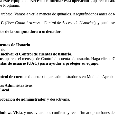
a este equipo
” o “
Necesita confirmar esta operación
”, aparecen cad
de Programa.
trabajo. Vamos a ver la manera de quitarlos. Asegurándonos antes de t
AC
(
User Control Access – Control de Acceso de Usuarios
), y puede se
ios de la computadora u ordenador
:
entas de Usuario
.
rio
.
esactivar el Control de cuentas de usuario
.
or
, aparece el mensaje de Control de cuentas de usuario. Haga clic en
C
entas de usuario (UAC) para ayudar a proteger su equipo
.
trol de cuentas de usuario
para administradores en Modo de Aprobac
as Administrativas
.
Local
.
probación de administrador
y desactivarla.
ndows Vista
, y nos evitaremos confirma y reconfirmar operaciones de 