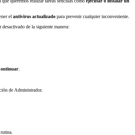
a que queremos realizar tareas sencillas como
ejecutar o instalar un
ener el
antivirus actualizado
para prevenir cualquier inconveniente.
r desactivado de la siguiente manera:
ontinuar
.
ión de Administrador.
rutina.