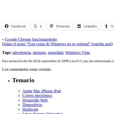
Facebook
X
Pinterest
LinkedIn
T
«
Google Chrome funcionamiento
Quitar el aviso “Esta copia de Windows no es original” (estrella azul)
Tags:
advertencia
,
mensaje
,
seguridad
,
Windows Vista
Esta anotación del día 20 de septiembre de 2008 a las 9:11 pm, fue almacenada 
Los comentarios estan cerrado.
Temario
Apple Mac iPhone iPad
Correo electrónico
Desarrollo Web
Dispositivos
Hardware
Linux Sistema Operativo