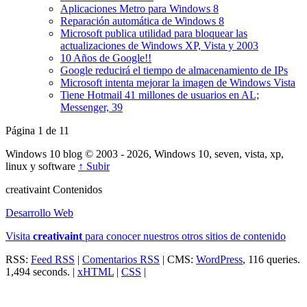
Aplicaciones Metro para Windows 8
Reparación automática de Windows 8
Microsoft publica utilidad para bloquear las
actualizaciones de Windows XP, Vista y 2003
10 Años de Google!!
Google reducirá el tiempo de almacenamiento de IPs
Microsoft intenta mejorar la imagen de Windows Vista
Tiene Hotmail 41 millones de usuarios en AL;
Messenger, 39
Página 1 de 1
1
Windows 10 blog © 2003 - 2026, Windows 10, seven, vista, xp,
linux y software
↑ Subir
creativa
int
Contenidos
Desarrollo Web
Visita
creativa
int
para conocer nuestros otros sitios de contenido
RSS:
Feed RSS
|
Comentarios RSS
| CMS:
WordPress
, 116 queries.
1,494 seconds. |
xHTML
|
CSS
|