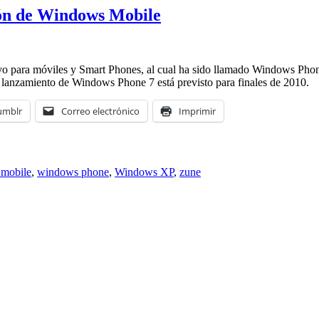
ión de Windows Mobile
ivo para móviles y Smart Phones, al cual ha sido llamado Windows Pho
l lanzamiento de Windows Phone 7 está previsto para finales de 2010.
umblr
Correo electrónico
Imprimir
mobile
,
windows phone
,
Windows XP
,
zune