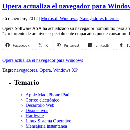
Opera actualiza el navegador para Windo
26 diciembre, 2012 |
Microsoft Windows
,
Navegadores Internet
Opera Software ASA ha actualizado su navegador homónimo para arregla
“Un torrente de archivos especialmente empacados puede causar un flu
Facebook
X
Pinterest
LinkedIn
T
Opera actualiza el navegador para Windows
Tags:
navegadores
,
Opera
,
Windows XP
Temario
Apple Mac iPhone iPad
Correo electrónico
Desarrollo Web
Dispositivos
Hardware
Linux Sistema Operativo
Mensajeria instantanea