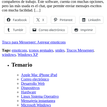
compañeros de trabajo. Este software, cuenta con muchas opciones,
pero las más usada es el chat, que permite enviar mensajes escritos
con mucha facilidad. […]
Facebook
X
Pinterest
LinkedIn
Tumblr
Correo electrónico
Imprimir
Truco para Messenger: Agregar emoticons
Tags:
emoticons
,
iconos gestuales
,
smiles
,
Trucos Messenger
,
windows
,
Windows XP
Temario
Apple Mac iPhone iPad
Correo electrónico
Desarrollo Web
Dispositivos
Hardware
Linux Sistema Operativo
Mensajeria instantanea
Microsoft Windows