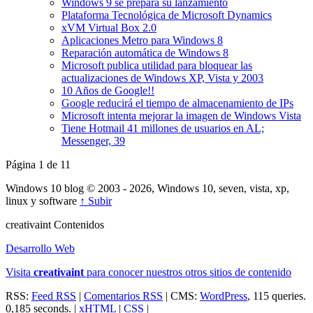
Windows 9 se prepara su lanzamiento
Plataforma Tecnológica de Microsoft Dynamics
xVM Virtual Box 2.0
Aplicaciones Metro para Windows 8
Reparación automática de Windows 8
Microsoft publica utilidad para bloquear las
actualizaciones de Windows XP, Vista y 2003
10 Años de Google!!
Google reducirá el tiempo de almacenamiento de IPs
Microsoft intenta mejorar la imagen de Windows Vista
Tiene Hotmail 41 millones de usuarios en AL;
Messenger, 39
Página 1 de 1
1
Windows 10 blog © 2003 - 2026, Windows 10, seven, vista, xp,
linux y software
↑ Subir
creativa
int
Contenidos
Desarrollo Web
Visita
creativa
int
para conocer nuestros otros sitios de contenido
RSS:
Feed RSS
|
Comentarios RSS
| CMS:
WordPress
, 115 queries.
0,185 seconds. |
xHTML
|
CSS
|