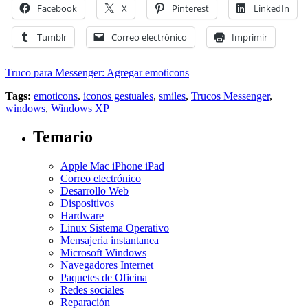
Facebook
X
Pinterest
LinkedIn
Tumblr
Correo electrónico
Imprimir
Truco para Messenger: Agregar emoticons
Tags:
emoticons
,
iconos gestuales
,
smiles
,
Trucos Messenger
,
windows
,
Windows XP
Temario
Apple Mac iPhone iPad
Correo electrónico
Desarrollo Web
Dispositivos
Hardware
Linux Sistema Operativo
Mensajeria instantanea
Microsoft Windows
Navegadores Internet
Paquetes de Oficina
Redes sociales
Reparación