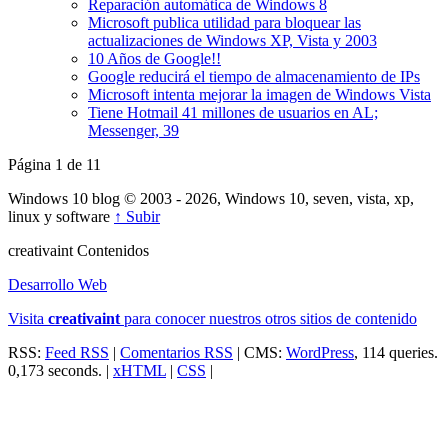
Reparación automática de Windows 8
Microsoft publica utilidad para bloquear las
actualizaciones de Windows XP, Vista y 2003
10 Años de Google!!
Google reducirá el tiempo de almacenamiento de IPs
Microsoft intenta mejorar la imagen de Windows Vista
Tiene Hotmail 41 millones de usuarios en AL;
Messenger, 39
Página 1 de 1
1
Windows 10 blog © 2003 - 2026, Windows 10, seven, vista, xp,
linux y software
↑ Subir
creativa
int
Contenidos
Desarrollo Web
Visita
creativa
int
para conocer nuestros otros sitios de contenido
RSS:
Feed RSS
|
Comentarios RSS
| CMS:
WordPress
, 114 queries.
0,173 seconds. |
xHTML
|
CSS
|