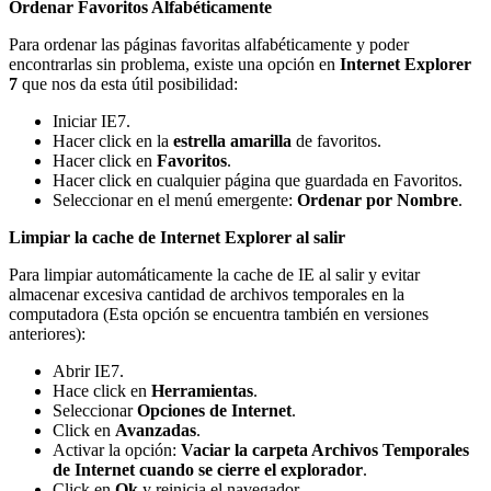
Ordenar Favoritos Alfabéticamente
Para ordenar las páginas favoritas alfabéticamente y poder
encontrarlas sin problema, existe una opción en
Internet Explorer
7
que nos da esta útil posibilidad:
Iniciar IE7.
Hacer click en la
estrella amarilla
de favoritos.
Hacer click en
Favoritos
.
Hacer click en cualquier página que guardada en Favoritos.
Seleccionar en el menú emergente:
Ordenar por Nombre
.
Limpiar la cache de Internet Explorer al salir
Para limpiar automáticamente la cache de IE al salir y evitar
almacenar excesiva cantidad de archivos temporales en la
computadora (Esta opción se encuentra también en versiones
anteriores):
Abrir IE7.
Hace click en
Herramientas
.
Seleccionar
Opciones de Internet
.
Click en
Avanzadas
.
Activar la opción:
Vaciar la carpeta Archivos Temporales
de Internet cuando se cierre el explorador
.
Click en
Ok
y reinicia el navegador.