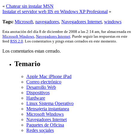
«
Chatear sin instalar MSN
Instalar el servidor web IIS en Windows XP Profesional
»
Tags:
Microsoft
,
navegadores
,
Navegadores Internet
,
windows
Esta anotación del día 8 de diciembre de 2008 a las 2:14 am, fue almacenada en
Microsoft Windows
,
Navegadores Internet
. Puede seguir las respuestas en este
feed
RSS 2.0
. Los comentarios y pings estan cerrados en este momento.
Los comentarios estan cerrado.
Temario
Apple Mac iPhone iPad
Correo electrónico
Desarrollo Web
Dispositivos
Hardware
Linux Sistema Operativo
Mensajeria instantanea
Microsoft Windows
Navegadores Internet
Paquetes de Oficina
Redes sociales