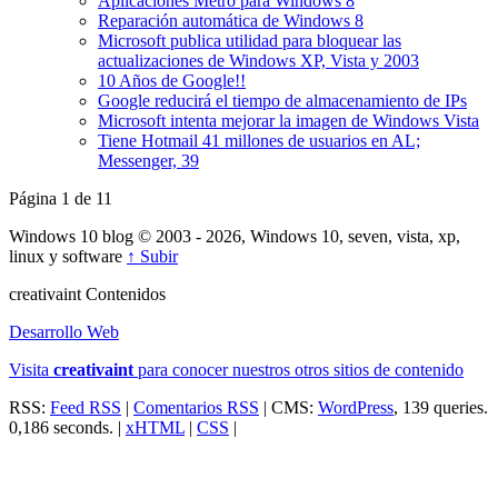
Aplicaciones Metro para Windows 8
Reparación automática de Windows 8
Microsoft publica utilidad para bloquear las
actualizaciones de Windows XP, Vista y 2003
10 Años de Google!!
Google reducirá el tiempo de almacenamiento de IPs
Microsoft intenta mejorar la imagen de Windows Vista
Tiene Hotmail 41 millones de usuarios en AL;
Messenger, 39
Página 1 de 1
1
Windows 10 blog © 2003 - 2026, Windows 10, seven, vista, xp,
linux y software
↑ Subir
creativa
int
Contenidos
Desarrollo Web
Visita
creativa
int
para conocer nuestros otros sitios de contenido
RSS:
Feed RSS
|
Comentarios RSS
| CMS:
WordPress
, 139 queries.
0,186 seconds. |
xHTML
|
CSS
|