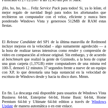
¡Ho, ho, ho, ho… Feliz
Service Pack
para todos! Si, ya lo leíste, el
mejor regalo de navidad llegó para todos los afortunados que
recibieron un computador con el veloz, eficiente y nunca bien
ponderado Windows Vista y generosos 512MB de RAM estas
fiestas.
El
Release Candidate
del SP1 de la última maravilla de Redmond
incluye mejoras en la velocidad – algo sumamente agredecido — a
la hora de realizar tareas intensivas como
render
y compresión de
video en comparación al release original. Sin embargo, y de acuerdo
al
benchmark
que realizó la gente de Gizmodo, a la hora de copiar
una gran carpeta (1,37GB) entre computadores de una misma red
100-T, demoró 12 minutos 37 segundos frente a nueve de un equipo
con XP, lo que denotaría una baja sustancial en la velocidad de
escritura de Windows desde y hacia tu disco duro. Mmm.
En fin. La descarga está disponible para usuarios de Windows Vista
Business 64-bit, Enterprise 64-bit, Home Basic 64-bit, Home
Premium 64-bit y Ultimate 64-bit edition a través de
Windows
Update
de manera automática o en este enlace.