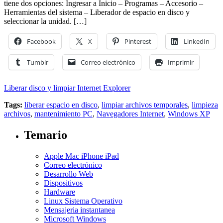
tiene dos opciones: Ingresar a Inicio – Programas – Accesorio –
Herramientas del sistema – Liberador de espacio en disco y
seleccionar la unidad. […]
Facebook
X
Pinterest
LinkedIn
Tumblr
Correo electrónico
Imprimir
Liberar disco y limpiar Internet Explorer
Tags:
liberar espacio en disco
,
limpiar archivos temporales
,
limpieza
archivos
,
mantenimiento PC
,
Navegadores Internet
,
Windows XP
Temario
Apple Mac iPhone iPad
Correo electrónico
Desarrollo Web
Dispositivos
Hardware
Linux Sistema Operativo
Mensajeria instantanea
Microsoft Windows