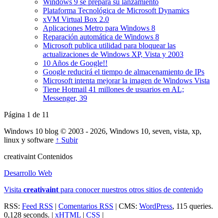
Windows 9 se prepara su lanzamiento
Plataforma Tecnológica de Microsoft Dynamics
xVM Virtual Box 2.0
Aplicaciones Metro para Windows 8
Reparación automática de Windows 8
Microsoft publica utilidad para bloquear las
actualizaciones de Windows XP, Vista y 2003
10 Años de Google!!
Google reducirá el tiempo de almacenamiento de IPs
Microsoft intenta mejorar la imagen de Windows Vista
Tiene Hotmail 41 millones de usuarios en AL;
Messenger, 39
Página 1 de 1
1
Windows 10 blog © 2003 - 2026, Windows 10, seven, vista, xp,
linux y software
↑ Subir
creativa
int
Contenidos
Desarrollo Web
Visita
creativa
int
para conocer nuestros otros sitios de contenido
RSS:
Feed RSS
|
Comentarios RSS
| CMS:
WordPress
, 115 queries.
0,128 seconds. |
xHTML
|
CSS
|