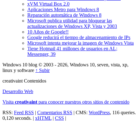
xVM Virtual Box 2.0
Aplicaciones Metro para Windows 8
Reparación automática de Windows 8
Microsoft publica utilidad para bloquear las
actualizaciones de Windows XP, Vista y 2003
10 Años de Google!!
Google reducirá el tiempo de almacenamiento de IPs
Microsoft intenta mejorar la imagen de Windows Vista
Tiene Hotmail 41 millones de usuarios en AL;
Messenger, 39
Windows 10 blog © 2003 - 2026, Windows 10, seven, vista, xp,
linux y software
↑ Subir
creativa
int
Contenidos
Desarrollo Web
Visita
creativa
int
para conocer nuestros otros sitios de contenido
RSS:
Feed RSS
|
Comentarios RSS
| CMS:
WordPress
, 116 queries.
0,120 seconds. |
xHTML
|
CSS
|