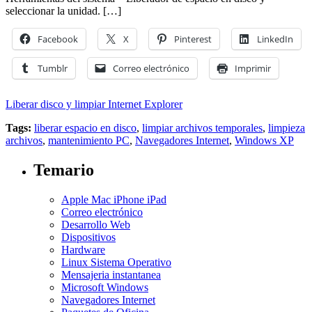
seleccionar la unidad. […]
Facebook
X
Pinterest
LinkedIn
Tumblr
Correo electrónico
Imprimir
Liberar disco y limpiar Internet Explorer
Tags:
liberar espacio en disco
,
limpiar archivos temporales
,
limpieza
archivos
,
mantenimiento PC
,
Navegadores Internet
,
Windows XP
Temario
Apple Mac iPhone iPad
Correo electrónico
Desarrollo Web
Dispositivos
Hardware
Linux Sistema Operativo
Mensajeria instantanea
Microsoft Windows
Navegadores Internet