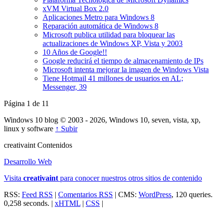
xVM Virtual Box 2.0
Aplicaciones Metro para Windows 8
Reparación automática de Windows 8
Microsoft publica utilidad para bloquear las
actualizaciones de Windows XP, Vista y 2003
10 Años de Google!!
Google reducirá el tiempo de almacenamiento de IPs
Microsoft intenta mejorar la imagen de Windows Vista
Tiene Hotmail 41 millones de usuarios en AL;
Messenger, 39
Página 1 de 1
1
Windows 10 blog © 2003 - 2026, Windows 10, seven, vista, xp,
linux y software
↑ Subir
creativa
int
Contenidos
Desarrollo Web
Visita
creativa
int
para conocer nuestros otros sitios de contenido
RSS:
Feed RSS
|
Comentarios RSS
| CMS:
WordPress
, 120 queries.
0,258 seconds. |
xHTML
|
CSS
|