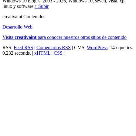
Windows 10 blog © 2003 - 2026, Windows 10, seven, vista, xp,
linux y software
↑ Subir
creativa
int
Contenidos
Desarrollo Web
Visita
creativa
int
para conocer nuestros otros sitios de contenido
RSS:
Feed RSS
|
Comentarios RSS
| CMS:
WordPress
, 145 queries.
0,232 seconds. |
xHTML
|
CSS
|